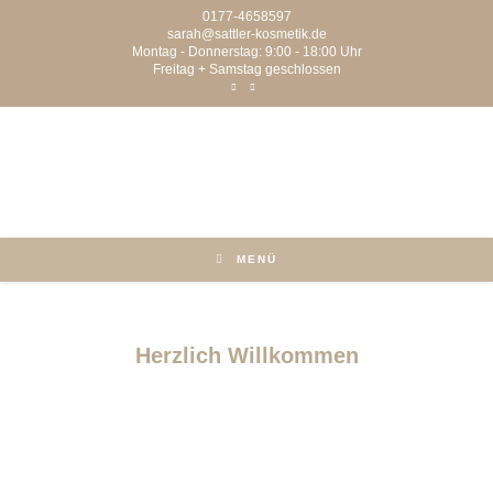
0177-4658597
sarah@sattler-kosmetik.de
Montag - Donnerstag: 9:00 - 18:00 Uhr
Freitag + Samstag geschlossen
MENÜ
Herzlich Willkommen