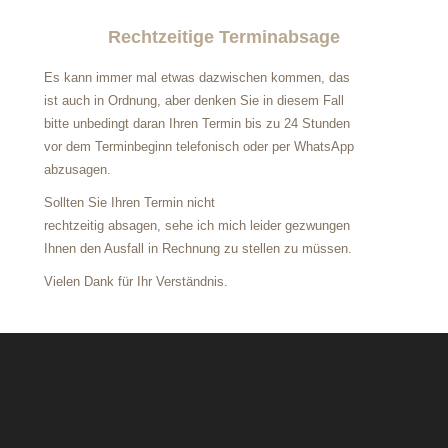
Rechtzeitige Terminabsage
Es kann immer mal etwas dazwischen kommen,
das
ist auch in Ordnung, aber denken Sie in diesem Fall
bitte unbedingt daran Ihren Termin bis zu 24 Stunden
vor dem Terminbeginn telefonisch oder per WhatsApp
abzusagen.
Sollten Sie Ihren Termin nicht
rechtzeitig absagen,
sehe ich mich leider gezwungen
Ihnen den Ausfall in Rechnung zu stellen zu müssen.
Vielen Dank für Ihr Verständnis.